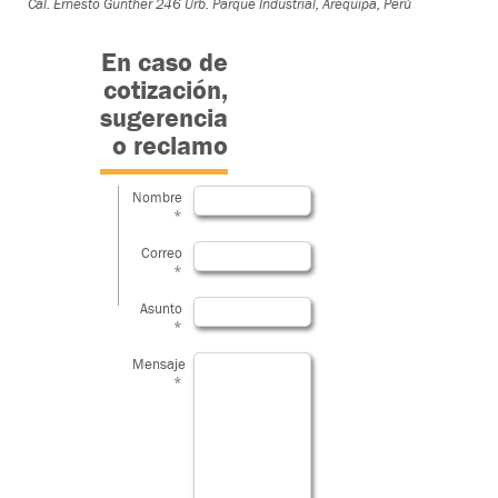
Cal. Ernesto Gunther 246 Urb. Parque Industrial, Arequipa, Perú
En caso de
cotización,
sugerencia
o reclamo
Nombre
*
Correo
*
Asunto
*
Mensaje
*