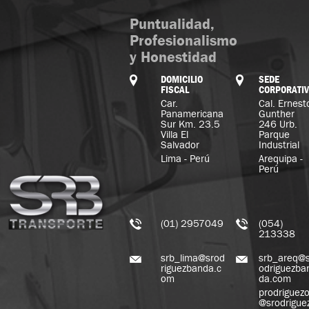
Puntualidad,
Profesionalismo
y Honestidad
DOMICILIO
SEDE
FISCAL
CORPORATI
Car.
Cal. Ernest
Panamericana
Gunther
Sur Km. 23.5
246 Urb.
Villa El
Parque
Salvador
Industrial
Lima - Perú
Arequipa -
Perú
(01) 2957049
(054)
213338
srb_lima@srod
srb_areq@s
riguezbanda.c
odriguezba
om
da.com
prodriguez
@srodrigue