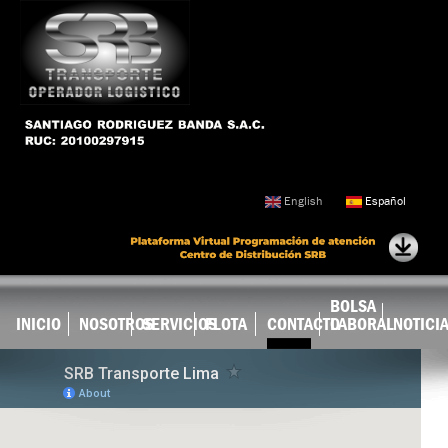
Ir al
contenido
principal
English
Español
BOLSA
INICIO
NOSOTROS
SERVICIOS
FLOTA
CONTACTO
LABORAL
NOTICI