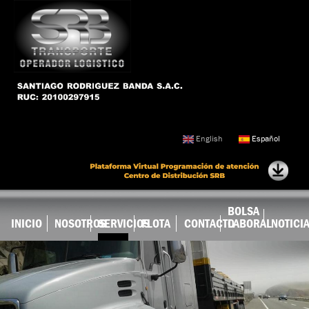
Ir al
contenido
principal
English
Español
BOLSA
INICIO
NOSOTROS
SERVICIOS
FLOTA
CONTACTO
LABORAL
NOTICI