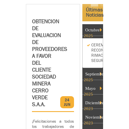
Últimas
Noticias
OBTENCION
DE
Octubre
EVALUACION
2025
DE
CEREMONIA
PROVEEDORES
RECONOCIMIENTO
A FAVOR
RIMAC
SEGUROS
DEL
CLIENTE
Septiembre
SOCIEDAD
2025
MINERA
Mayo
CERRO
2025
VERDE
24
Diciembre
S.A.A.
JUN
2023
Noviembre
¡Felicitaciones a todos
2023
los trabajadores de