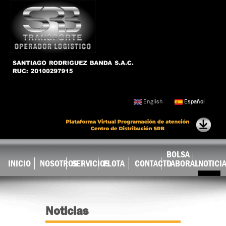
Ir al
contenido
principal
English
Español
BOLSA
INICIO
NOSOTROS
SERVICIOS
FLOTA
CONTACTO
LABORAL
NOTICI
Noticias