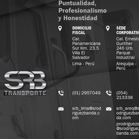
Puntualidad,
Profesionalismo
y Honestidad
DOMICILIO
SEDE
FISCAL
CORPORATI
Car.
Cal. Ernest
Panamericana
Gunther
Sur Km. 23.5
246 Urb.
Villa El
Parque
Salvador
Industrial
Lima - Perú
Arequipa -
Perú
(01) 2957049
(054)
213338
srb_lima@srod
srb_areq@s
riguezbanda.c
odriguezba
om
da.com
prodriguez
@srodrigue
banda.com