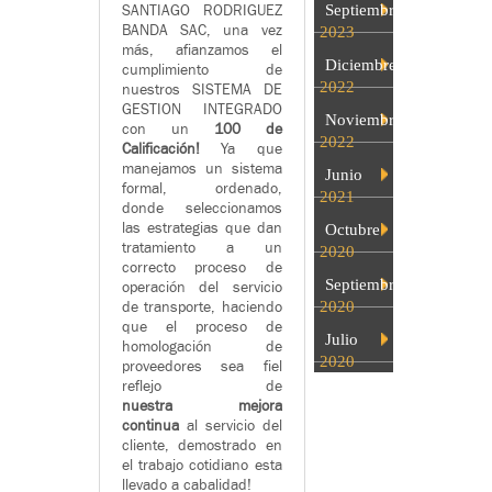
Septiembre
SANTIAGO RODRIGUEZ
BANDA SAC, una vez
2023
más, afianzamos el
Diciembre
cumplimiento de
2022
nuestros SISTEMA DE
GESTION INTEGRADO
Noviembre
con un
100 de
2022
Calificación!
Ya que
manejamos un sistema
Junio
formal, ordenado,
2021
donde seleccionamos
las estrategias que dan
Octubre
tratamiento a un
2020
correcto proceso de
Septiembre
operación del servicio
2020
de transporte, haciendo
que el proceso de
Julio
homologación de
2020
proveedores sea fiel
reflejo de
nuestra mejora
continua
al servicio del
cliente, demostrado en
el trabajo cotidiano esta
llevado a cabalidad!