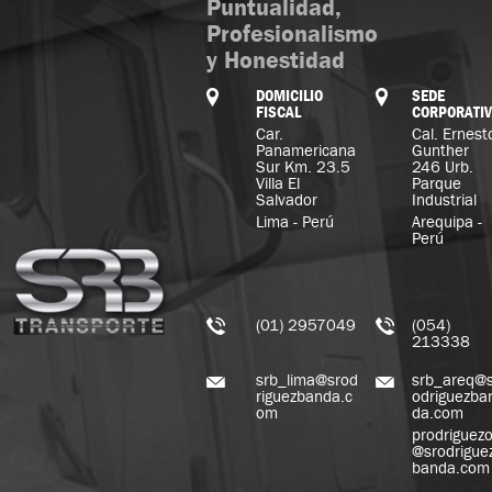
Puntualidad,
Profesionalismo
y Honestidad
DOMICILIO
SEDE
FISCAL
CORPORATI
Car.
Cal. Ernest
Panamericana
Gunther
Sur Km. 23.5
246 Urb.
Villa El
Parque
Salvador
Industrial
Lima - Perú
Arequipa -
Perú
(01) 2957049
(054)
213338
srb_lima@srod
srb_areq@s
riguezbanda.c
odriguezba
om
da.com
prodriguez
@srodrigue
banda.com