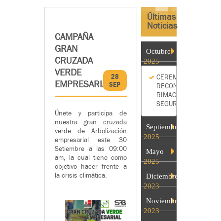
Últimas
Noticias
CAMPAÑA
GRAN
Octubre
CRUZADA
2025
VERDE
28
CEREMONIA
EMPRESARIAL
SEP
RECONOCIMIENTO
RIMAC
SEGUROS
Únete y participa de
nuestra gran cruzada
Septiembre
verde de Arbolización
2025
empresarial este 30
Setiembre a las 09:00
Mayo
am, la cual tiene como
2025
objetivo hacer frente a
la crisis climática.
Diciembre
2023
Noviembre
2023