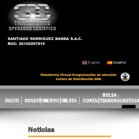
Ir al
contenido
principal
English
Español
BOLSA
INICIO
NOSOTROS
SERVICIOS
FLOTA
CONTACTO
LABORAL
NOTICI
Noticias