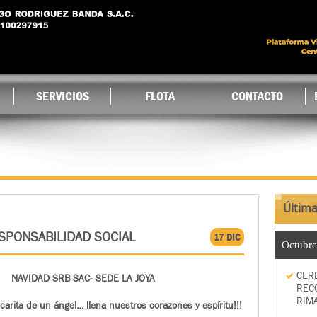
Ir al
contenido
principal
SERVICIOS
FLOTA
CONTACTO
Última
ESPONSABILIDAD SOCIAL
17 DIC
Octubre
CER
NAVIDAD SRB SAC- SEDE LA JOYA
REC
RIM
carita de un ángel… llena nuestros corazones y espíritu!!!