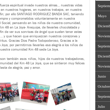
fuerza espiritual invade nuestros almas… nuestras vidas
Septiem
, en nuestros hogares, en nuestros trabajos, en nuestra
n fin; por ello SANTIAGO RODRIGUEZ BANDA SAC, teniendo
Mayo
empre y comprometidos voluntariamente en nuestra
 Social, pensando en los niños de nuestra comunidad,
Diciem
Km 48 en La Joya- Arequipa, de llevarles chocolatada y
 fin de ver sus sonrisas de ángel que suelen tener estas
Noviem
as… y que hacen que enriquezcan nuestros corazones y
ritus. Gracias Dios Padre Todopoderoso, Gracias a la
oya, por permitirnos llevarles esa alegría a los niños de
Septiem
nuestra comunidad Km 48 sede La Joya.
Diciem
son también esos niños, hijos de nuestros trabajadores,
omunidad del Km 48 La Joya, que se sintieron muy felices
Noviem
iesta de alegría, paz y amor.
Junio
Octubre
Septiem
Julio